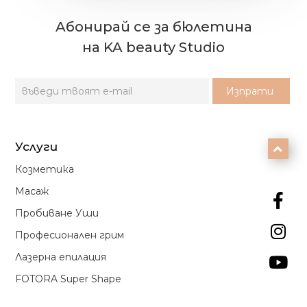
Aбонирай се за бюлетина
на KA beauty Studio
Услуги

Козметика
Масаж

Пробиване Уши

Професионален грим
Лазерна епилация

FOTORA Super Shape