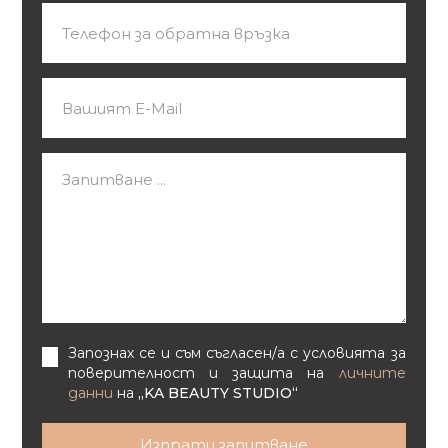
Запознах се и съм съгласен/а с условията за
поверителност и защита на
личните
данни
на
„KA BEAUTY STUDIO“