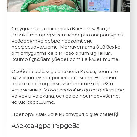
на RF технологията.
- Терапията е високо ефективна, не
предизвиква дискомфорт и е напълно
безопасна.
Студията са наистина впечатляващи!
Всички те предлагат модерна апаратура и
Вакуум
невероятно добре подготвени
професионалисти. Момичетата във всяко
- Стимулира лимфата, разграждането
от студията са с много опит и знания,
на мастните клетки и
които вдъхват увереност на клиентите.
кръвообращението.
- Редуцира подкожния слой мазнини.
Особено искам да спомена Криси, която е
- Засилва кръвоснабдяването и
изключителен професионалист. Нейният
улеснява доставянето на кислород в
опит и подход към клиентите я правят
клетките.
незаменима. Може спокойно да се доверите
- Масажира и релаксира тъканите.
на нея и на екипа, без да се притеснявате,
- Облекчава отоците и оформя
че ще сгрешите.
контурната линия на тялото и лицето.
- Терапията е високо ефективна, не
Препоръчвам всички студия с две ръце! 🙌
предизвиква дискомфорт и е напълно
безопасна.
Александра Гърдева
Кавитация