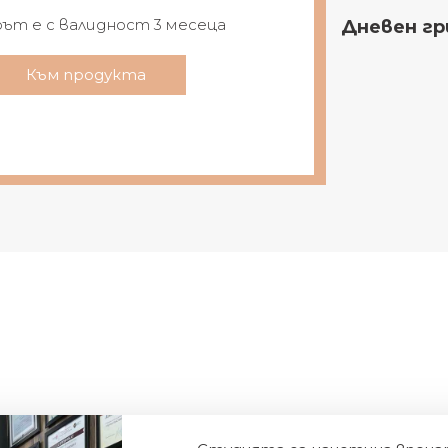
рът е с валидност 3 месеца
Дневен гри
Към продукта