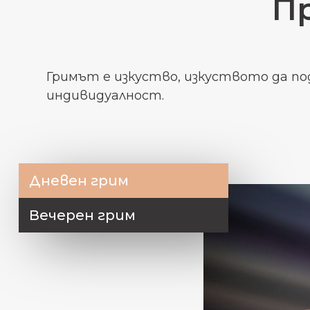
П
Гримът е изкуство, изкуството да 
индивидуалност.
Дневен грим
Вечерен грим