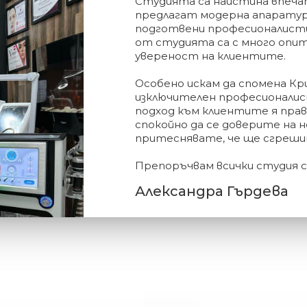
Студията са наистина впеча
предлагат модерна апаратур
подготвени професионалисти
лиен
нен
от студията са с много опит
увереност на клиентите.
Особено искам да спомена Кри
изключителен професионалис
подход към клиентите я пра
спокойно да се доверите на нея
притеснявате, че ще сгреши
Препоръчвам всички студия с 
Александра Гърдева