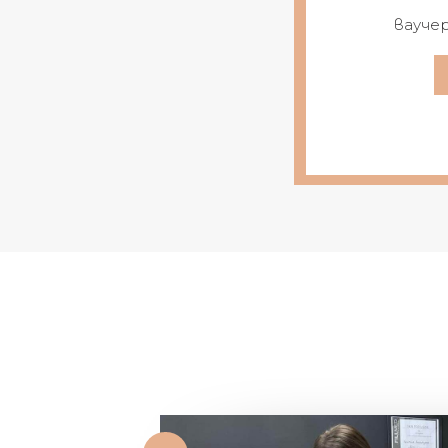
вауче