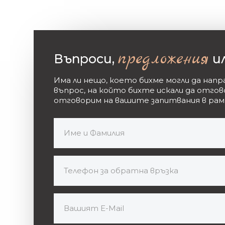
предложения
Въпроси,
и
Има ли нещо, което бихме могли да нап
въпрос, на който бихте искали да отго
отговорим на вашите запитвания в рам