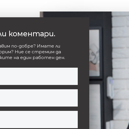
ли коментари.
равим по-добре? Имате ли
ворим? Ние се стремим да
ките на един работен ден.