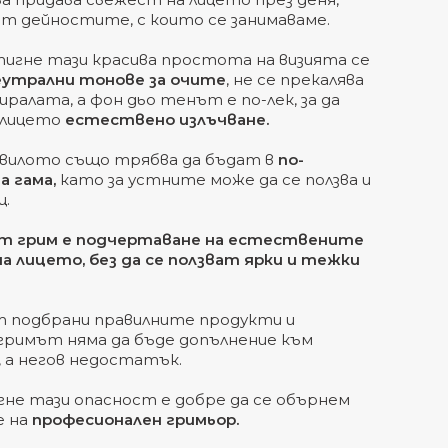
от дейностите, с които се занимаваме.
стигне тази красива простота на визията се
еутрални тонове за очите
, не се прекалява
пиралата, а фон дьо тенът е по-лек, за да
 лицето
естествено излъчване.
вилото също трябва да бъдат в
по-
 гама,
като за устните може да се ползва и
ц.
т грим е подчертаване на естествените
а лицето, без да се ползват ярки и тежки
т подбрани правилните продукти и
 гримът няма да бъде допълнение към
, а негов недостатък.
егне тази опасност е добре да се обърнем
е на
професионален гримьор.