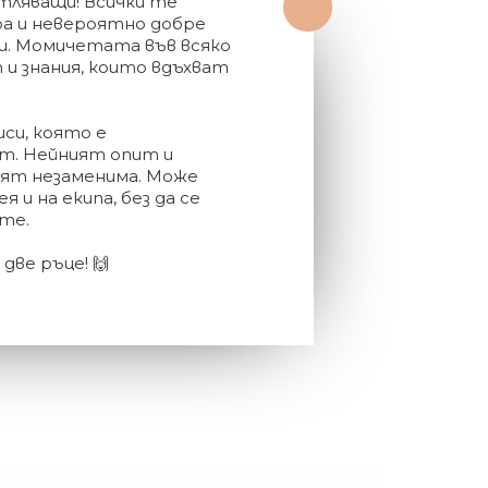
тляващи! Всички те
а и невероятно добре
. Момичетата във всяко
ти
ия
 и знания, които вдъхват
си, която е
т. Нейният опит и
вят незаменима. Може
 и на екипа, без да се
те.
две ръце! 🙌