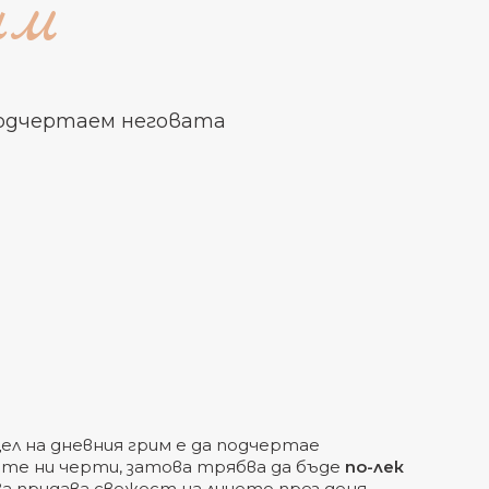
им
подчертаем неговата
ел на дневния грим е да подчертае
е ни черти, затова трябва да бъде
по-лек
а придава свежест на лицето през деня,