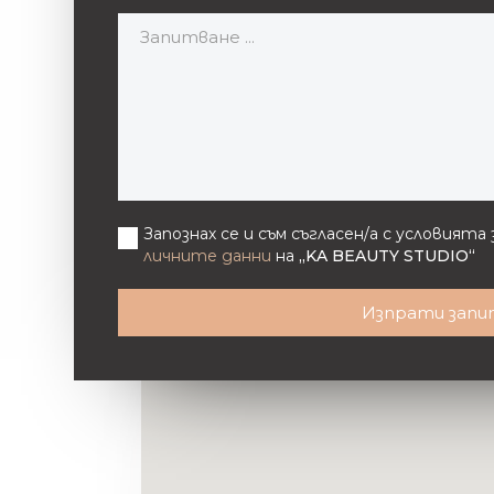
Запознах се и съм съгласен/а с условият
личните данни
на
„KA BEAUTY STUDIO“