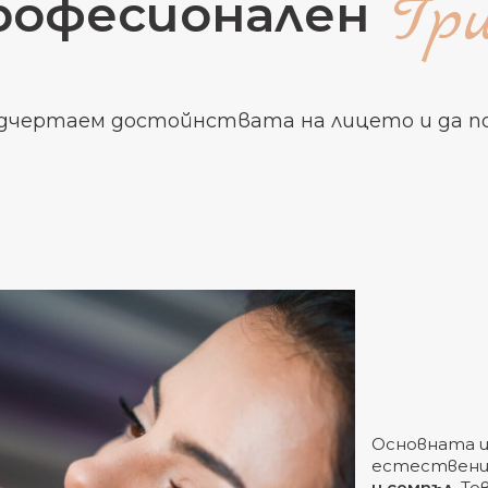
Гр
рофесионален
подчертаем достойнствата на лицето и да 
Основната ц
естественит
и семпъл.
Тов