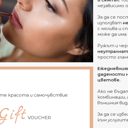
независимо 
За да се по
използват
н
с молива и с
може да има
Ружът и чер
неутралната
просто глан
Ежедневния
дадености н
цветове.
Ако не бъда
те красота и самочувствие
комбинации,
външния вид
Gift
За да се изб
VOUCHER
към услугит