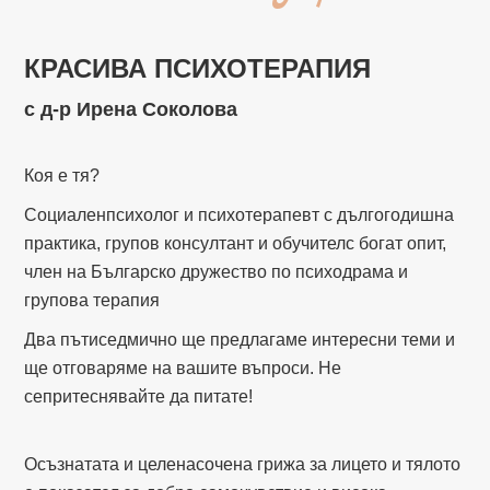
КРАСИВА ПСИХОТЕРАПИЯ
с д-р Ирена Соколова
Коя е тя?
Социаленпсихолог и психотерапевт с дългогодишна
практика, групов консултант и обучителс богат опит,
член на Българско дружество по психодрама и
групова терапия
Два пътиседмично ще предлагаме интересни теми и
ще отговаряме на вашите въпроси. Не
сепритеснявайте да питате!
Осъзнатата и целенасочена грижа за лицето и тялото