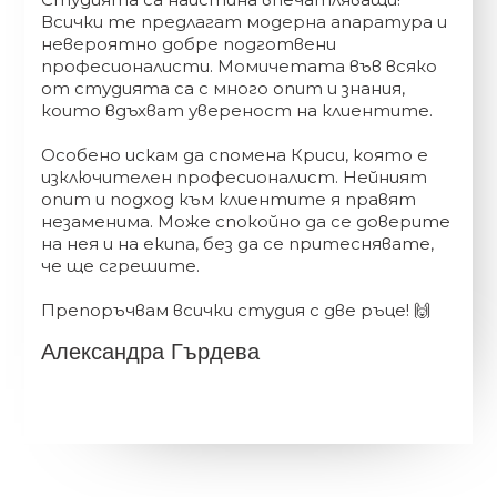
Всички те предлагат модерна апаратура и
невероятно добре подготвени
професионалисти. Момичетата във всяко
от студията са с много опит и знания,
които вдъхват увереност на клиентите.
Особено искам да спомена Криси, която е
изключителен професионалист. Нейният
опит и подход към клиентите я правят
незаменима. Може спокойно да се доверите
на нея и на екипа, без да се притеснявате,
че ще сгрешите.
Препоръчвам всички студия с две ръце! 🙌
Александра Гърдева