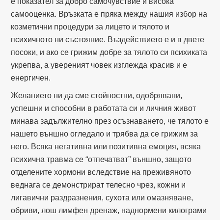
е показател за добро самочувствие и висока
самооценка. Връзката е пряка между нашия избор на
козметични процедури за лицето и тялото и
психичното ни състояние. Въздействието е и в двете
посоки, и ако се грижим добре за тялото си психиката
укрепва, а увереният човек изглежда красив и е
енергичен.
Желанието ни да сме стойностни, одобрявани,
успешни и способни в работата си и личния живот
минава задължително през осъзнаването, че тялото е
нашето външно огледало и трябва да се грижим за
него. Всяка негативна или позитивна емоция, всяка
психична травма се “отпечатват” външно, защото
отделените хормони вследствие на преживяното
веднага се демонстрират телесно чрез, кожни и
лигавични раздразнения, сухота или омазняване,
обриви, лош лимфен дренаж, наднормени килограми