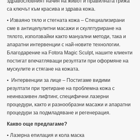
здравословният начин на живот и правилната грижа
са ключът към красива и здрава кожа.
• Изваяно тяло и стегната кожа – Специализирани
сме в антицелулитни масажи и скулптуриране на
тялото, използвайки както мануални методи, така и
апаратни интервенции с най-новите технологии.
Благодарение на Fotora Magic Sculpt, нашите клиенти
постигат впечатляващи резултати при оформяне на
мускулите и стягане на кожата.
• Интервенции за лице – Постигаме видими
резултати при третиране на проблемна кожа с
неинвазивен лифтинг, специфични лазерни
процедури, както и разнообразни масажи и апаратни
процедури за подмладяване и регенерация.
Какво още предлагаме?
• Лазерна епилация и кола маска