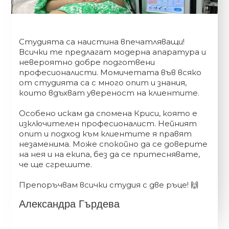
Студията са наистина впечатляващи!
Всички те предлагат модерна апаратура и
невероятно добре подготвени
професионалисти. Момичетата във всяко
от студията са с много опит и знания,
които вдъхват увереност на клиентите.
Особено искам да спомена Криси, която е
изключителен професионалист. Нейният
опит и подход към клиентите я правят
незаменима. Може спокойно да се доверите
на нея и на екипа, без да се притеснявате,
че ще сгрешите.
Препоръчвам всички студия с две ръце! 🙌
Александра Гърдева