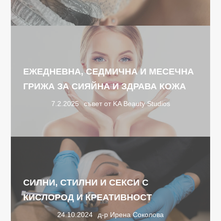
ЕЖЕДНЕВНА, СЕДМИЧНА И МЕСЕЧНА
ГРИЖА ЗА СИЯЙНА И ЗДРАВА КОЖА
7.2.2025
съвет от KA Beauty Studios
СИЛНИ, СТИЛНИ И СЕКСИ С
КИСЛОРОД И КРЕАТИВНОСТ
24.10.2024
д-р Ирена Соколова