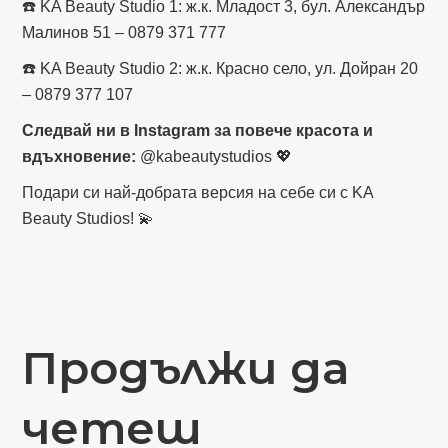
☎️ KA Beauty Studio 1: ж.к. Младост 3, бул. Александър
Малинов 51 – 0879 371 777
☎️ KA Beauty Studio 2: ж.к. Красно село, ул. Дойран 20
– 0879 377 107
Следвай ни в Instagram за повече красота и
вдъхновение:
@kabeautystudios 💖
Подари си най-добрата версия на себе си с KA
Beauty Studios! 💫
Продължи да
четеш