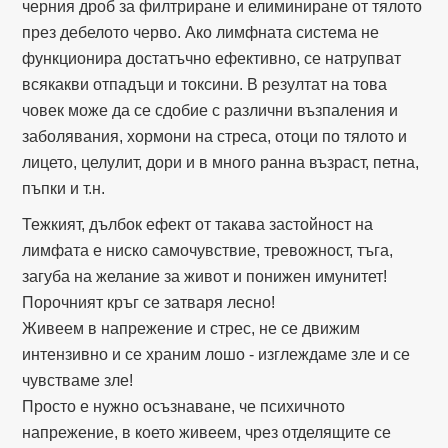
черния дроб за филтриране и елиминиране от тялото
през дебелото черво. Ако лимфната система не
функционира достатъчно ефективно, се натрупват
всякакви отпадъци и токсини. В резултат на това
човек може да се сдобие с различни възпаления и
заболявания, хормони на стреса, отоци по тялото и
лицето, целулит, дори и в много ранна възраст, петна,
пъпки и т.н.
Тежкият, дълбок ефект от такава застойност на
лимфата е ниско самочувствие, тревожност, тъга,
загуба на желание за живот и понижен имунитет!
Порочният кръг се затваря лесно!
Живеем в напрежение и стрес, не се движим
интензивно и се храним лошо - изглеждаме зле и се
чувстваме зле!
Просто е нужно осъзнаване, че психичното
напрежение, в което живеем, чрез отделящите се