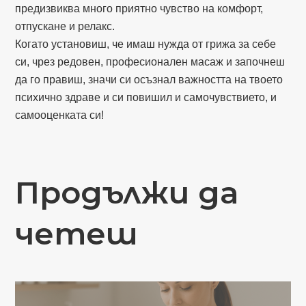
предизвиква много приятно чувство на комфорт,
отпускане и релакс.
Когато установиш, че имаш нужда от грижа за себе
си, чрез редовен, професионален масаж и започнеш
да го правиш, значи си осъзнал важността на твоето
психично здраве и си повишил и самочувствието, и
самооценката си!
Продължи да
четеш