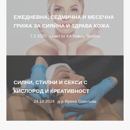
ЕЖЕДНЕВНА, СЕДМИЧНА И МЕСЕЧНА
ГРИЖА ЗА СИЯЙНА И ЗДРАВА КОЖА
7.2.2025
съвет от KA Beauty Studios
СИЛНИ, СТИЛНИ И СЕКСИ С
КИСЛОРОД И КРЕАТИВНОСТ
24.10.2024
д-р Ирена Соколова