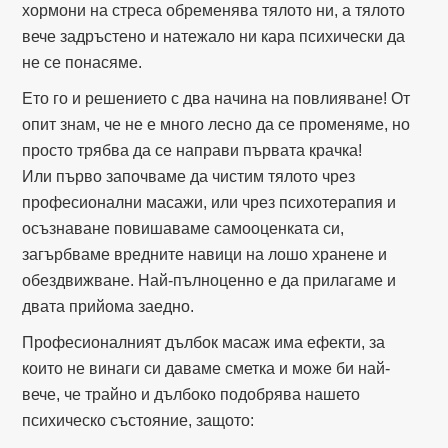
хормони на стреса обременява тялото ни, а тялото
вече задръстено и натежало ни кара психически да
не се понасяме.
Ето го и решението с два начина на повлияване! От
опит знам, че не е много лесно да се променяме, но
просто трябва да се направи първата крачка!
Или първо започваме да чистим тялото чрез
професионални масажи, или чрез психотерапия и
осъзнаване повишаваме самооценката си,
загърбваме вредните навици на лошо хранене и
обездвижване. Най-пълноценно е да прилагаме и
двата прийома заедно.
Професионалният дълбок масаж има ефекти, за
които не винаги си даваме сметка и може би най-
вече, че трайно и дълбоко подобрява нашето
психическо състояние, защото: