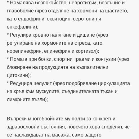
* Намалява безпокойство, невротизъм, безсъние и
главоболие (чрез отделяне на хормони на щастието,
като ендофрини, окситоцин, серотонин и
енкефалини);
* Регулира кръвно налягане и дишане (чрез
регулиране на хормоните на стреса, като
норепинефрин, епинефрин и кортизол);
* Помага при болки, спортни травми и контузии (чрез
блокиране на продукцията на възпалителни
цитокини);
* Редуцира целулит (чрез подобряване циркулацията
на кръв към мускулите, съединителната тъкан и
лимфните възли);
Въпреки многобройните му ползи за конкретни
здравословни състояния, повечето хора споделят, че
се наслаждават на масажа, само защото