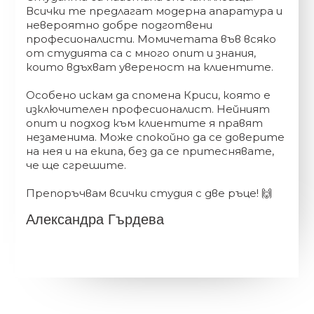
Всички те предлагат модерна апаратура и
невероятно добре подготвени
професионалисти. Момичетата във всяко
от студията са с много опит и знания,
които вдъхват увереност на клиентите.
Особено искам да спомена Криси, която е
изключителен професионалист. Нейният
опит и подход към клиентите я правят
незаменима. Може спокойно да се доверите
на нея и на екипа, без да се притеснявате,
че ще сгрешите.
Препоръчвам всички студия с две ръце! 🙌
Александра Гърдева